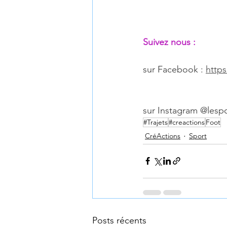
Suivez nous :
sur Facebook : 
http
sur Instagram @lespo
#Trajets
#creactions
Foot
CréActions
Sport
Posts récents