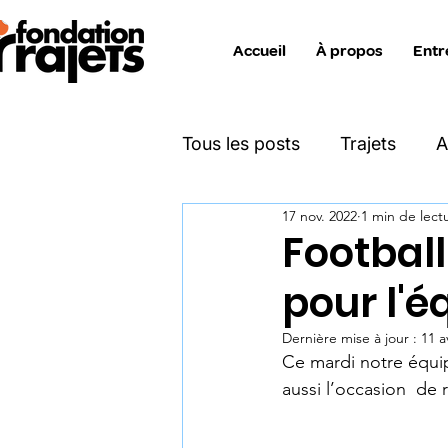
Accueil
À propos
Entr
Tous les posts
Trajets
A
17 nov. 2022
1 min de lect
Katimavik
Move On
Footbal
pour l'
Projet Zéro Déchet
Ent
Dernière mise à jour :
11 a
Ce mardi notre équip
Info interne collaborateurs
aussi l’occasion  de