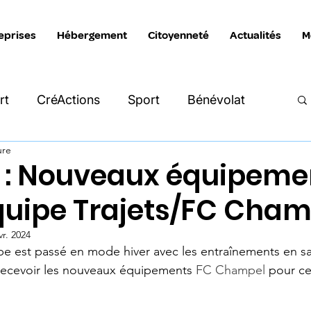
eprises
Hébergement
Citoyenneté
Actualités
M
rt
CréActions
Sport
Bénévolat
ure
Intersection
Katimavik
La Manivelle
l : Nouveaux équipeme
équipe Trajets/FC Cham
reprises
Hébergement
vr. 2024
e est passé en mode hiver avec les entraînements en sall
 recevoir les nouveaux équipements 
FC Champel
 pour ce