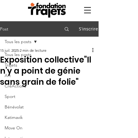
S'inscrire
Post
Tous les posts
15 juil. 2025
2 min de lecture
Tous les posts
Exposition collective"Il
Trajets
n'y a point de génie
Art
sans grain de folie"
CréActions
Sport
Bénévolat
Katimavik
Move On