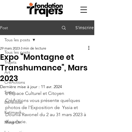
S'inscrire
Post
Tous les posts
29 mars 2023
3 min de lecture
Tous les posts
Expo "Montagne et
Trajets
Transhumance", Mars
Art
2023
CréActions
Dernière mise à jour :
11 avr. 2024
Sport
L'Espace Culturel et Citoyen 
CréActions vous présente quelques 
Bénévolat
photos de l'Exposition de  Yssia et 
Katimavik
Dounia Ravonel du 2 au 31 mars 2023 à 
#lagalerie
.
Move On