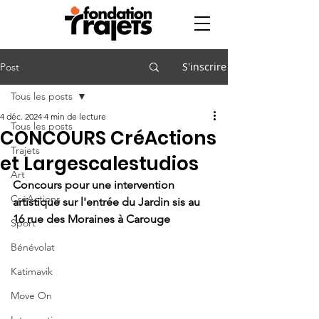
S'inscrire
Post
Tous les posts
4 déc. 2024
4 min de lecture
Tous les posts
CONCOURS CréActions
Trajets
et Largescalestudios
Art
Concours pour une intervention 
CréActions
artistique sur l'entrée du Jardin sis au 
16 rue des Moraines à Carouge
Sport
Bénévolat
Katimavik
Move On