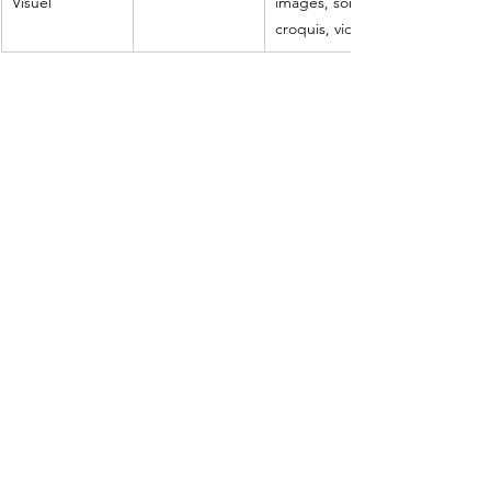
Visuel
images, sons, 
croquis, vidéos,
Formulaire d'inscription: