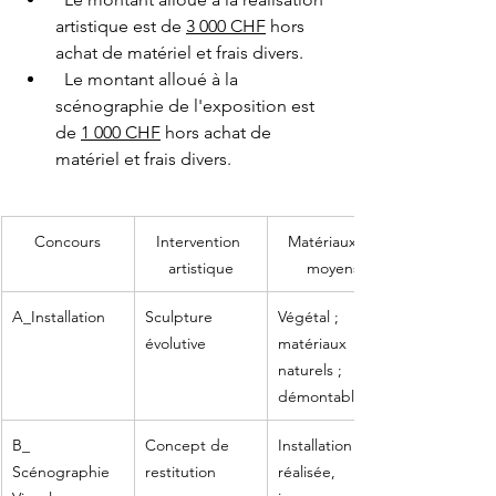
artistique est de 
3 000 CHF
 hors 
achat de matériel et frais divers.
  Le montant alloué à la 
scénographie de l'exposition est 
de 
1 000 CHF
 hors achat de 
matériel et frais divers.
Concours
Intervention 
Matériaux et 
artistique
moyens
A_Installation
Sculpture 
Végétal ;
évolutive
matériaux 
naturels ;
démontable
B_ 
Concept de 
Installation 
Scénographie 
restitution
réalisée, 