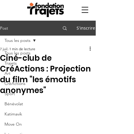
S'inscrire
Post
Tous les posts
7 juil.
1 min de lecture
Tous les posts
Ciné-club de
Trajets
CréActions : Projection
Art
du film "les émotifs
CréActions
anonymes"
Sport
Bénévolat
Katimavik
Move On