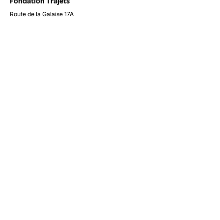
Fondation Trajets
Route de la Galaise 17A
1228 Plan-Les-Ouates
CH - Geneve
Tél
:
022 322 09 29
Avec le soutien de:
Contactez-nous
Envoyer